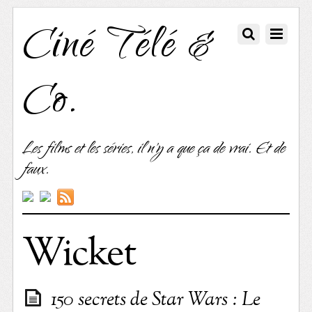
Ciné Télé &
Co.
Les films et les séries, il n'y a que ça de vrai. Et de
faux.
Wicket
150 secrets de Star Wars : Le