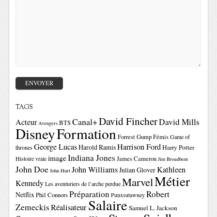
TAGS
David Fincher
Canal+
David Mills
Acteur
BTS
Avengers
Disney
Formation
Forrest Gump
Fémis
Game of
George Lucas
Harrison Ford
Harold Ramis
Harry Potter
thrones
Indiana Jones
image
Histoire vraie
James Cameron
Jim Broadbent
John Doe
John Williams
Kathleen
Julian Glover
John Hurt
Métier
Marvel
Kennedy
Les aventuriers de l’arche perdue
Préparation
Robert
Netflix
Phil Connors
Punxsutawney
Salaire
Zemeckis
Réalisateur
Samuel L. Jackson