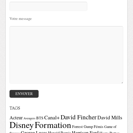
Votre message
TAGS
David Fincher
Canal+
David Mills
Acteur
BTS
Avengers
Disney
Formation
Forrest Gump
Fémis
Game of
George Lucas
Harrison Ford
Harold Ramis