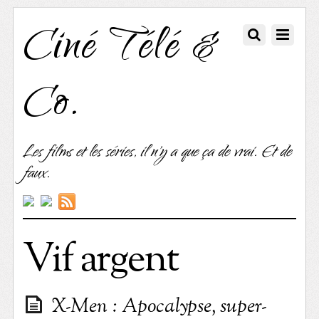
Ciné Télé &
Co.
Les films et les séries, il n'y a que ça de vrai. Et de
faux.
Vif argent
X-Men : Apocalypse, super-