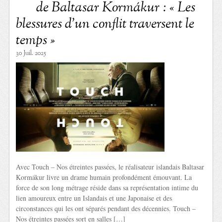
de Baltasar Kormákur : « Les
blessures d’un conflit traversent le
temps »
30 Juil. 2025
Avec Touch – Nos étreintes passées, le réalisateur islandais Baltasar
Kormákur livre un drame humain profondément émouvant. La
force de son long métrage réside dans sa représentation intime du
lien amoureux entre un Islandais et une Japonaise et des
circonstances qui les ont séparés pendant des décennies. Touch –
Nos étreintes passées sort en salles […]