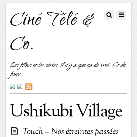
Ciné Télé &
Co.
Les films et les séries, il n'y a que ça de vrai. Et de
faux.
Ushikubi Village
Touch – Nos étreintes passées