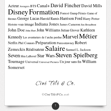
David Fincher
Canal+
David Mills
Acteur
BTS
Avengers
Disney
Formation
Forrest Gump
Fémis
Game of
George Lucas
Harrison Ford
Harold Ramis
Harry Potter
thrones
Indiana Jones
image
Histoire vraie
James Cameron
Jim Broadbent
John Doe
John Williams
Kathleen
Julian Glover
John Hurt
Métier
Marvel
Kennedy
Les aventuriers de l’arche perdue
Préparation
Robert
Netflix
Phil Connors
Punxsutawney
Salaire
Zemeckis
Réalisateur
Samuel L. Jackson
Steven Spielberg
Seven
Star Wars
Shia LaBeouf
Tournage
William
Un jour sans fin
Universal
Universal Pictures
Somerset
Ciné Télé & Co.
©
Ciné Télé & Co.
2026
↑