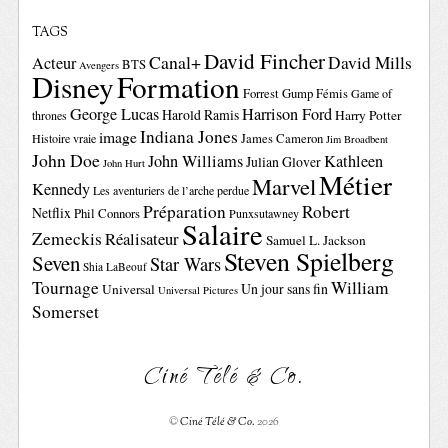
TAGS
David Fincher
Canal+
David Mills
Acteur
BTS
Avengers
Disney
Formation
Forrest Gump
Fémis
Game of
George Lucas
Harrison Ford
Harold Ramis
Harry Potter
thrones
Indiana Jones
image
Histoire vraie
James Cameron
Jim Broadbent
John Doe
John Williams
Kathleen
Julian Glover
John Hurt
Métier
Marvel
Kennedy
Les aventuriers de l’arche perdue
Préparation
Robert
Netflix
Phil Connors
Punxsutawney
Salaire
Zemeckis
Réalisateur
Samuel L. Jackson
Steven Spielberg
Seven
Star Wars
Shia LaBeouf
Tournage
William
Un jour sans fin
Universal
Universal Pictures
Somerset
Ciné Télé & Co.
©
Ciné Télé & Co.
2026