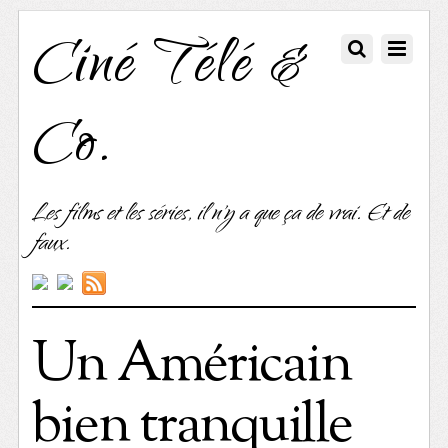
Ciné Télé &
Co.
Les films et les séries, il n'y a que ça de vrai. Et de
faux.
Un Américain
bien tranquille