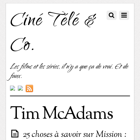
Ciné Télé &
Co.
Les films et les séries, il n'y a que ça de vrai. Et de
faux.
Tim McAdams
25 choses à savoir sur Mission :