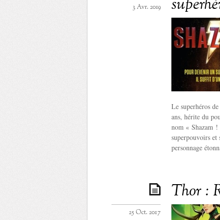
superhé
3 Avr. 2019
Le superhéros de
ans, hérite du po
nom « Shazam ! »
superpouvoirs et 
personnage étonna
Thor : 
25 Oct. 2017