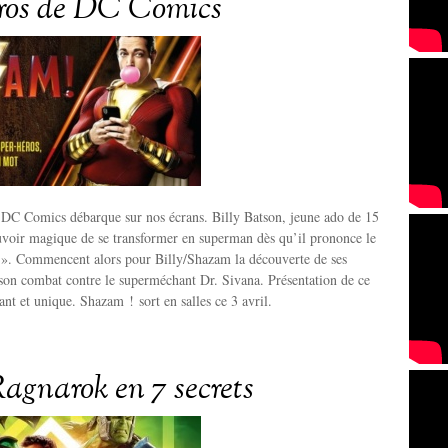
ros de DC Comics
 DC Comics débarque sur nos écrans. Billy Batson, jeune ado de 15
uvoir magique de se transformer en superman dès qu’il prononce le
. Commencent alors pour Billy/Shazam la découverte de ses
son combat contre le superméchant Dr. Sivana. Présentation de ce
nt et unique. Shazam ! sort en salles ce 3 avril.
Ragnarok en 7 secrets