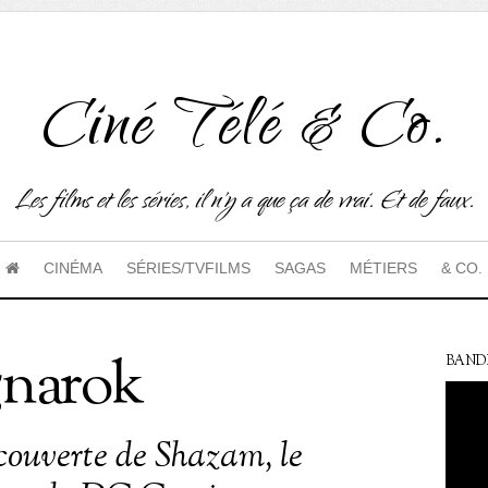
Ciné Télé & Co.
Les films et les séries, il n'y a que ça de vrai. Et de faux.
CINÉMA
SÉRIES/TVFILMS
SAGAS
MÉTIERS
& CO.
gnarok
BAND
couverte de Shazam, le