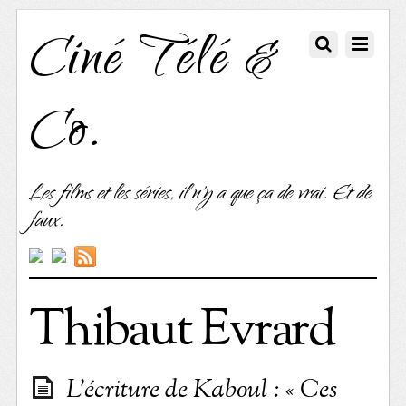
Ciné Télé &
Co.
Les films et les séries, il n'y a que ça de vrai. Et de
faux.
Thibaut Evrard
L’écriture de Kaboul : « Ces