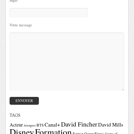
Sujet
Votre message
TAGS
David Fincher
Canal+
David Mills
Acteur
BTS
Avengers
Disney
Formation
Forrest Gump
Fémis
Game of