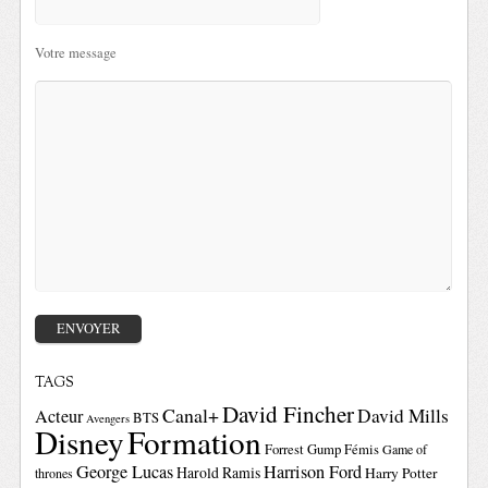
Votre message
TAGS
David Fincher
Canal+
David Mills
Acteur
BTS
Avengers
Disney
Formation
Forrest Gump
Fémis
Game of
George Lucas
Harrison Ford
Harold Ramis
Harry Potter
thrones