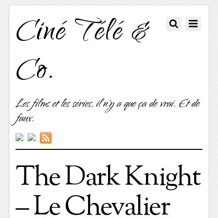
Ciné Télé &
Co.
Les films et les séries, il n'y a que ça de vrai. Et de
faux.
The Dark Knight
– Le Chevalier