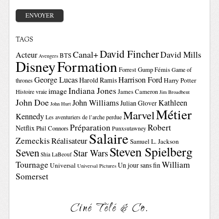
TAGS
David Fincher
Canal+
David Mills
Acteur
BTS
Avengers
Disney
Formation
Forrest Gump
Fémis
Game of
George Lucas
Harrison Ford
Harold Ramis
Harry Potter
thrones
Indiana Jones
image
Histoire vraie
James Cameron
Jim Broadbent
John Doe
John Williams
Kathleen
Julian Glover
John Hurt
Métier
Marvel
Kennedy
Les aventuriers de l’arche perdue
Préparation
Robert
Netflix
Phil Connors
Punxsutawney
Salaire
Zemeckis
Réalisateur
Samuel L. Jackson
Steven Spielberg
Seven
Star Wars
Shia LaBeouf
Tournage
William
Un jour sans fin
Universal
Universal Pictures
Somerset
Ciné Télé & Co.