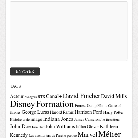
TAGS
David Fincher
Canal+
David Mills
Acteur
BTS
Avengers
Disney
Formation
Forrest Gump
Fémis
Game of
George Lucas
Harrison Ford
Harold Ramis
Harry Potter
thrones
Indiana Jones
image
Histoire vraie
James Cameron
Jim Broadbent
John Doe
John Williams
Kathleen
Julian Glover
John Hurt
Métier
Marvel
Kennedy
Les aventuriers de l’arche perdue