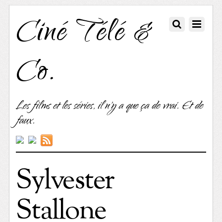
Ciné Télé &
Co.
Les films et les séries, il n'y a que ça de vrai. Et de
faux.
Sylvester
Stallone