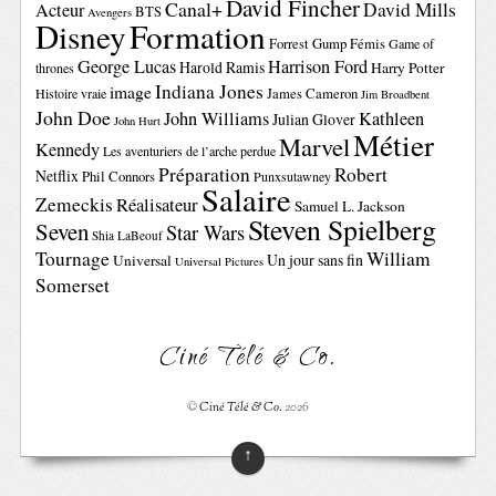
David Fincher
Canal+
David Mills
Acteur
BTS
Avengers
Disney
Formation
Forrest Gump
Fémis
Game of
George Lucas
Harrison Ford
Harold Ramis
Harry Potter
thrones
Indiana Jones
image
Histoire vraie
James Cameron
Jim Broadbent
John Doe
John Williams
Kathleen
Julian Glover
John Hurt
Métier
Marvel
Kennedy
Les aventuriers de l’arche perdue
Préparation
Robert
Netflix
Phil Connors
Punxsutawney
Salaire
Zemeckis
Réalisateur
Samuel L. Jackson
Steven Spielberg
Seven
Star Wars
Shia LaBeouf
Tournage
William
Un jour sans fin
Universal
Universal Pictures
Somerset
Ciné Télé & Co.
©
Ciné Télé & Co.
2026
↑