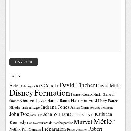
TAGS
David Fincher
Canal+
David Mills
Acteur
BTS
Avengers
Disney
Formation
Forrest Gump
Fémis
Game of
George Lucas
Harrison Ford
Harold Ramis
Harry Potter
thrones
Indiana Jones
image
Histoire vraie
James Cameron
Jim Broadbent
John Doe
John Williams
Kathleen
Julian Glover
John Hurt
Métier
Marvel
Kennedy
Les aventuriers de l’arche perdue
Préparation
Robert
Netflix
Phil Connors
Punxsutawney