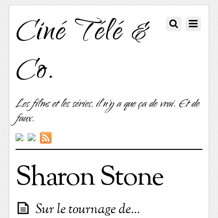
Ciné Télé &
Co.
Les films et les séries, il n'y a que ça de vrai. Et de
faux.
Sharon Stone
Sur le tournage de…