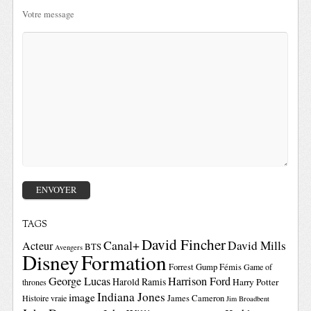
Votre message
TAGS
David Fincher
Canal+
David Mills
Acteur
BTS
Avengers
Disney
Formation
Forrest Gump
Fémis
Game of
George Lucas
Harrison Ford
Harold Ramis
Harry Potter
thrones
Indiana Jones
image
Histoire vraie
James Cameron
Jim Broadbent