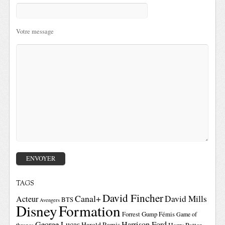
Votre message
TAGS
David Fincher
Canal+
David Mills
Acteur
BTS
Avengers
Disney
Formation
Forrest Gump
Fémis
Game of
George Lucas
Harrison Ford
Harold Ramis