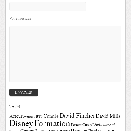
Votre message
TAGS
David Fincher
Canal+
David Mills
Acteur
BTS
Avengers
Disney
Formation
Forrest Gump
Fémis
Game of
George Lucas
Harrison Ford
Harold Ramis