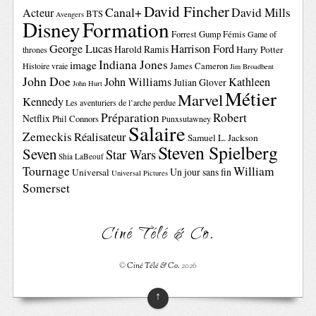
David Fincher
Canal+
David Mills
Acteur
BTS
Avengers
Disney
Formation
Forrest Gump
Fémis
Game of
George Lucas
Harrison Ford
Harold Ramis
Harry Potter
thrones
Indiana Jones
image
Histoire vraie
James Cameron
Jim Broadbent
John Doe
John Williams
Kathleen
Julian Glover
John Hurt
Métier
Marvel
Kennedy
Les aventuriers de l’arche perdue
Préparation
Robert
Netflix
Phil Connors
Punxsutawney
Salaire
Zemeckis
Réalisateur
Samuel L. Jackson
Steven Spielberg
Seven
Star Wars
Shia LaBeouf
Tournage
William
Un jour sans fin
Universal
Universal Pictures
Somerset
Ciné Télé & Co.
©
Ciné Télé & Co.
2026
↑