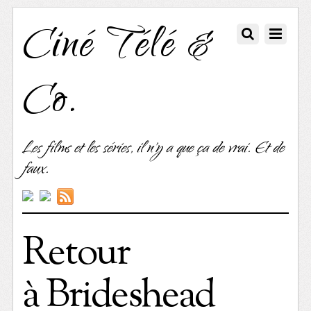
Ciné Télé &
Co.
Les films et les séries, il n'y a que ça de vrai. Et de
faux.
Retour
à Brideshead