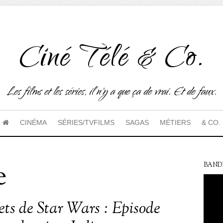
Ciné Télé & Co.
Les films et les séries, il n'y a que ça de vrai. Et de faux.
CINÉMA
SÉRIES/TVFILMS
SAGAS
MÉTIERS
& CO.
e
BAND
rets de Star Wars : Episode