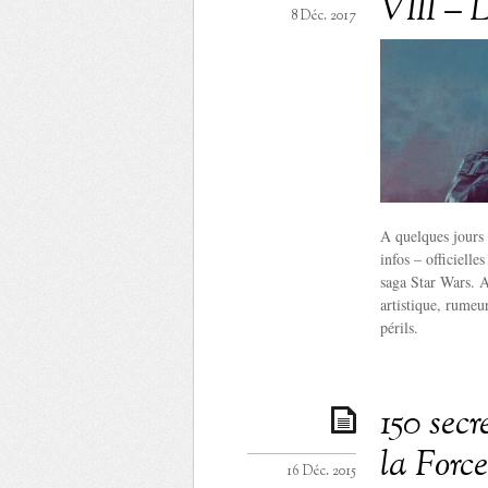
VIII – L
8 Déc. 2017
A quelques jours 
infos – officielle
saga Star Wars. 
artistique, rumeur
périls.
150 secr
la Force
16 Déc. 2015