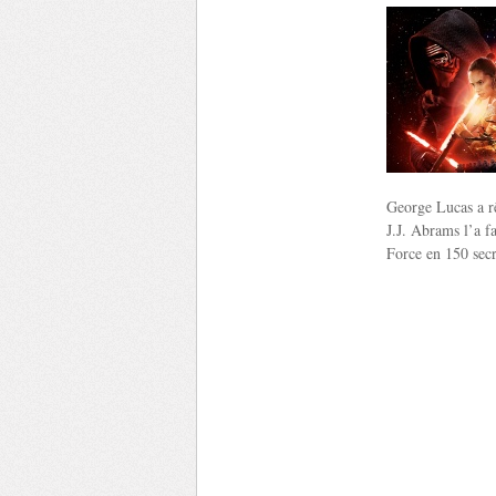
George Lucas a rê
J.J. Abrams l’a fa
Force en 150 secre