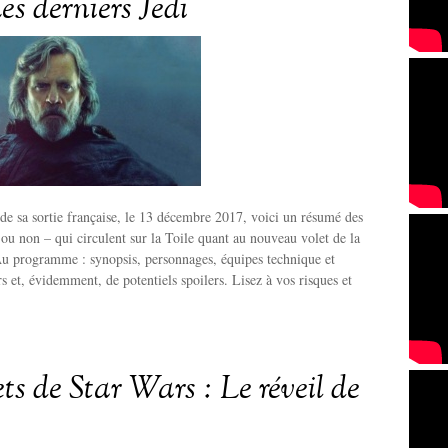
es derniers Jedi
de sa sortie française, le 13 décembre 2017, voici un résumé des
s ou non – qui circulent sur la Toile quant au nouveau volet de la
Au programme : synopsis, personnages, équipes technique et
s et, évidemment, de potentiels spoilers. Lisez à vos risques et
ets de Star Wars : Le réveil de