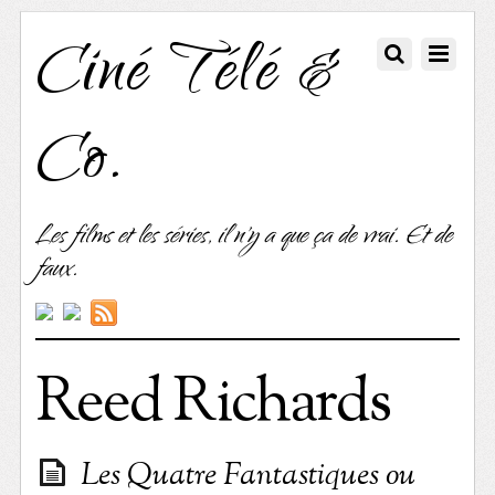
Ciné Télé &
Co.
Les films et les séries, il n'y a que ça de vrai. Et de
faux.
Reed Richards
Les Quatre Fantastiques ou