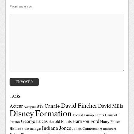
Votre message
TAGS
David Fincher
Canal+
David Mills
Acteur
BTS
Avengers
Disney
Formation
Forrest Gump
Fémis
Game of
George Lucas
Harrison Ford
Harold Ramis
Harry Potter
thrones
Indiana Jones
image
Histoire vraie
James Cameron
Jim Broadbent