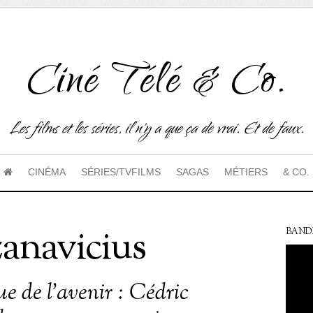
Ciné Télé & Co.
Les films et les séries, il n'y a que ça de vrai. Et de faux.
CINÉMA
SÉRIES/TVFILMS
SAGAS
MÉTIERS
& CO.
anavicius
BAND
e de l’avenir : Cédric