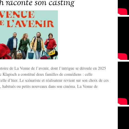
h raconte son casting
stoire de La Venue de l’avenir, dont l’intrigue se déroule en 2025
c Klapisch a constitué deux familles de comédiens : celle
elle d’hier. Le scénariste et réalisateur revient sur son choix de ces
rs, habitués ou petits nouveaux dans son cinéma. La Venue de