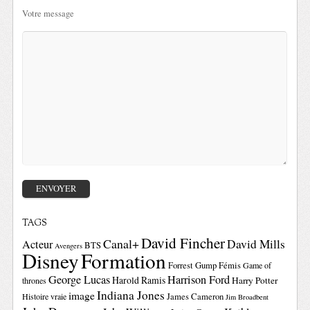
Votre message
TAGS
David Fincher
Canal+
David Mills
Acteur
BTS
Avengers
Disney
Formation
Forrest Gump
Fémis
Game of
George Lucas
Harrison Ford
Harold Ramis
Harry Potter
thrones
Indiana Jones
image
Histoire vraie
James Cameron
Jim Broadbent