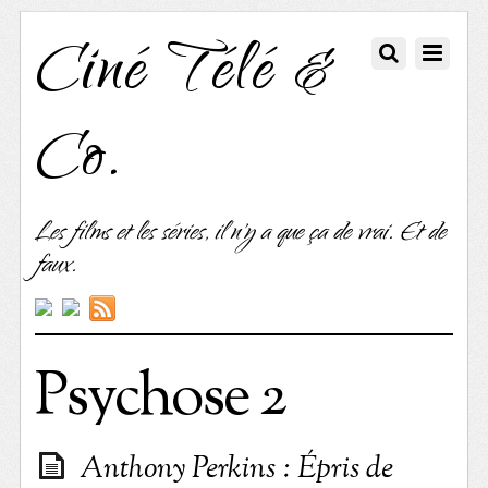
Ciné Télé &
Co.
Les films et les séries, il n'y a que ça de vrai. Et de
faux.
Psychose 2
Anthony Perkins : Épris de