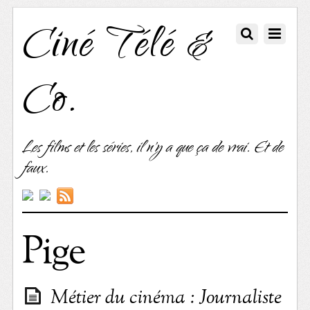
Ciné Télé &
Co.
Les films et les séries, il n'y a que ça de vrai. Et de
faux.
Pige
Métier du cinéma : Journaliste