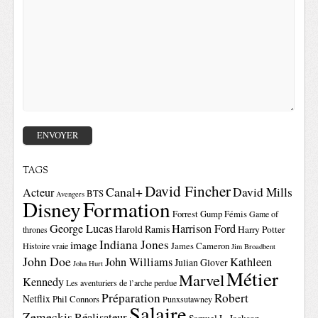
TAGS
David Fincher
Canal+
David Mills
Acteur
BTS
Avengers
Disney
Formation
Forrest Gump
Fémis
Game of
George Lucas
Harrison Ford
Harold Ramis
Harry Potter
thrones
Indiana Jones
image
Histoire vraie
James Cameron
Jim Broadbent
John Doe
John Williams
Kathleen
Julian Glover
John Hurt
Métier
Marvel
Kennedy
Les aventuriers de l’arche perdue
Préparation
Robert
Netflix
Phil Connors
Punxsutawney
Salaire
Zemeckis
Réalisateur