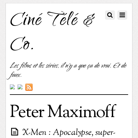
Ciné Télé &
Co.
Les films et les séries, il n'y a que ça de vrai. Et de
faux.
Peter Maximoff
X-Men : Apocalypse, super-