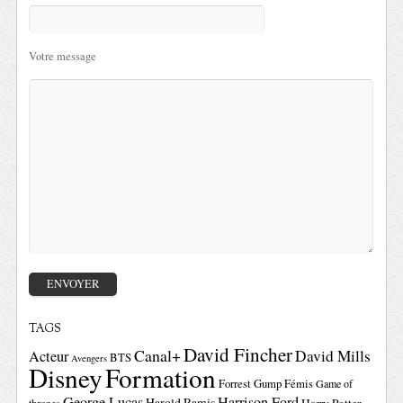
Votre message
TAGS
David Fincher
Canal+
David Mills
Acteur
BTS
Avengers
Disney
Formation
Forrest Gump
Fémis
Game of
George Lucas
Harrison Ford
Harold Ramis