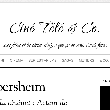
Ciné Télé & Co.
Les films et les séries, il n'y a que ça de vrai. Et de faux.
CINÉMA
SÉRIES/TVFILMS
SAGAS
MÉTIERS
& CO.
loersheim
BAND
du cinéma : Acteur de