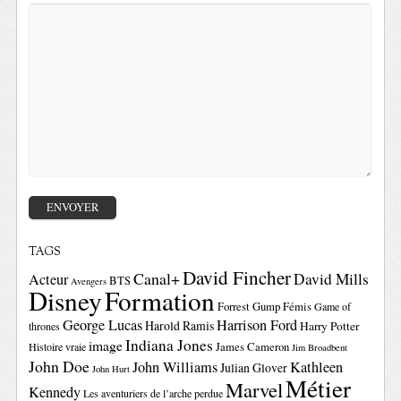
TAGS
David Fincher
Canal+
David Mills
Acteur
BTS
Avengers
Disney
Formation
Forrest Gump
Fémis
Game of
George Lucas
Harrison Ford
Harold Ramis
Harry Potter
thrones
Indiana Jones
image
Histoire vraie
James Cameron
Jim Broadbent
John Doe
John Williams
Kathleen
Julian Glover
John Hurt
Métier
Marvel
Kennedy
Les aventuriers de l’arche perdue