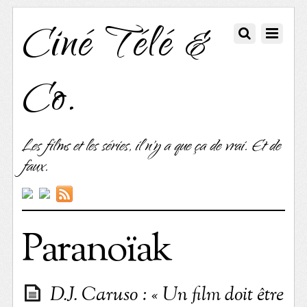
Ciné Télé &
Co.
Les films et les séries, il n'y a que ça de vrai. Et de
faux.
Paranoïak
D.J. Caruso : « Un film doit être