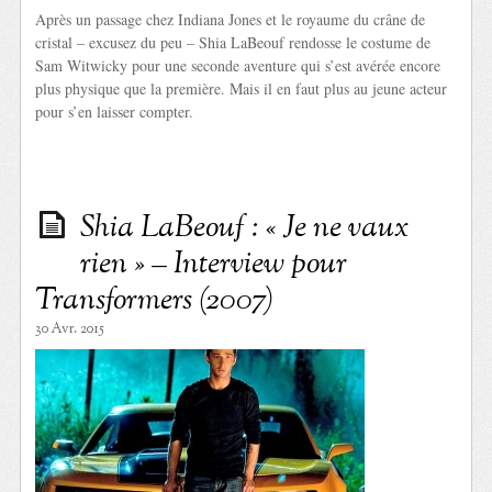
Après un passage chez Indiana Jones et le royaume du crâne de
cristal – excusez du peu – Shia LaBeouf rendosse le costume de
Sam Witwicky pour une seconde aventure qui s’est avérée encore
plus physique que la première. Mais il en faut plus au jeune acteur
pour s’en laisser compter.
Shia LaBeouf : « Je ne vaux
rien » – Interview pour
Transformers (2007)
30 Avr. 2015