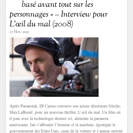
basé avant tout sur les
personnages » – Interview pour
L’œil du mal (2008)
17 Nov. 2015
Après Paranoïak, DJ Caruso retrouve son acteur désormais fétiche,
Shia LaBeouf, pour un nouveau thriller, L’œil du mal. Un film où
il joue avec la technologie dernier cri, alimente la paranoïa
américaine, fait s’affronter l’homme et la machine, égratigne le
gouvernement des Etats-Unis, casse de la voiture et s’amuse surtout