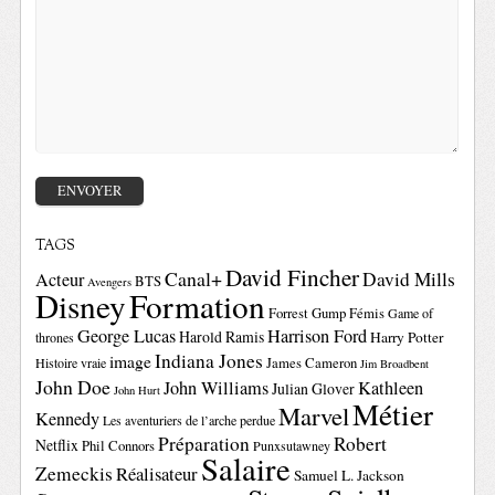
TAGS
David Fincher
Canal+
David Mills
Acteur
BTS
Avengers
Disney
Formation
Forrest Gump
Fémis
Game of
George Lucas
Harrison Ford
Harold Ramis
Harry Potter
thrones
Indiana Jones
image
Histoire vraie
James Cameron
Jim Broadbent
John Doe
John Williams
Kathleen
Julian Glover
John Hurt
Métier
Marvel
Kennedy
Les aventuriers de l’arche perdue
Préparation
Robert
Netflix
Phil Connors
Punxsutawney
Salaire
Zemeckis
Réalisateur
Samuel L. Jackson