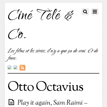
Ciné Télé &
Co.
Les films et les séries, il n'y a que ça de vrai. Et de
faux.
Otto Octavius
Play it again, Sam Raimi –