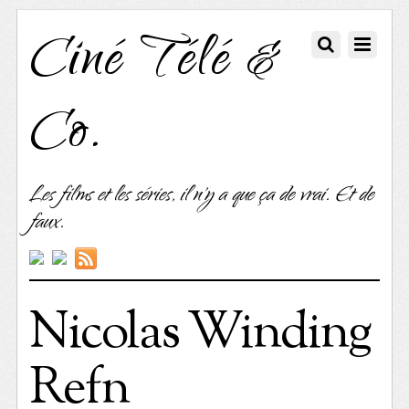
Ciné Télé &
Co.
Les films et les séries, il n'y a que ça de vrai. Et de
faux.
Nicolas Winding
Refn