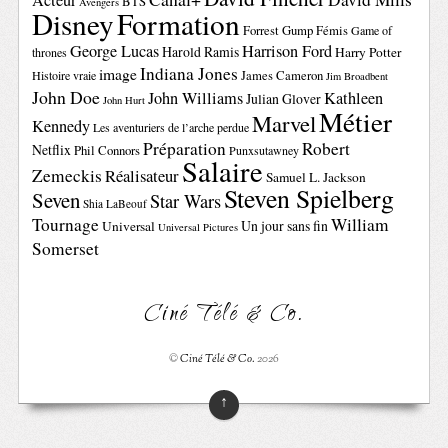
Acteur
BTS
Avengers
Disney
Formation
Forrest Gump
Fémis
Game of
George Lucas
Harrison Ford
Harold Ramis
Harry Potter
thrones
Indiana Jones
image
Histoire vraie
James Cameron
Jim Broadbent
John Doe
John Williams
Kathleen
Julian Glover
John Hurt
Métier
Marvel
Kennedy
Les aventuriers de l’arche perdue
Préparation
Robert
Netflix
Phil Connors
Punxsutawney
Salaire
Zemeckis
Réalisateur
Samuel L. Jackson
Steven Spielberg
Seven
Star Wars
Shia LaBeouf
Tournage
William
Un jour sans fin
Universal
Universal Pictures
Somerset
Ciné Télé & Co.
©
Ciné Télé & Co.
2026
↑