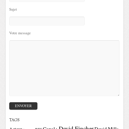
Sujet
Votre message
TAGS
David Fincher
Canal+
David Mills