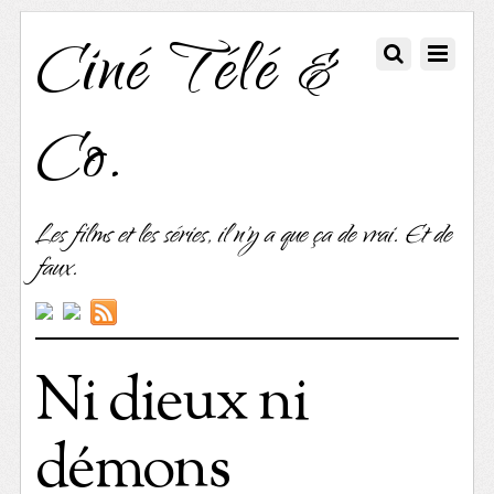
Ciné Télé &
Co.
Les films et les séries, il n'y a que ça de vrai. Et de
faux.
Ni dieux ni
démons