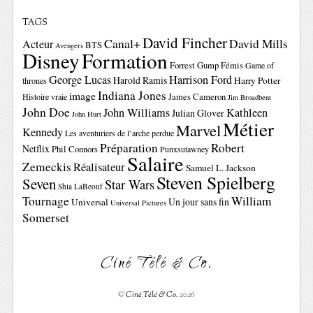
TAGS
David Fincher
Canal+
David Mills
Acteur
BTS
Avengers
Disney
Formation
Forrest Gump
Fémis
Game of
George Lucas
Harrison Ford
Harold Ramis
Harry Potter
thrones
Indiana Jones
image
Histoire vraie
James Cameron
Jim Broadbent
John Doe
John Williams
Kathleen
Julian Glover
John Hurt
Métier
Marvel
Kennedy
Les aventuriers de l’arche perdue
Préparation
Robert
Netflix
Phil Connors
Punxsutawney
Salaire
Zemeckis
Réalisateur
Samuel L. Jackson
Steven Spielberg
Seven
Star Wars
Shia LaBeouf
Tournage
William
Un jour sans fin
Universal
Universal Pictures
Somerset
Ciné Télé & Co.
©
Ciné Télé & Co.
2026