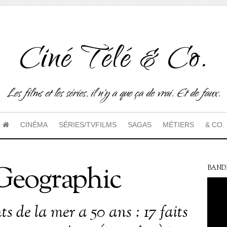
Ciné Télé & Co.
Les films et les séries, il n'y a que ça de vrai. Et de faux.
CINÉMA
SÉRIES/TVFILMS
SAGAS
MÉTIERS
& CO.
Geographic
BAND
s de la mer a 50 ans : 17 faits