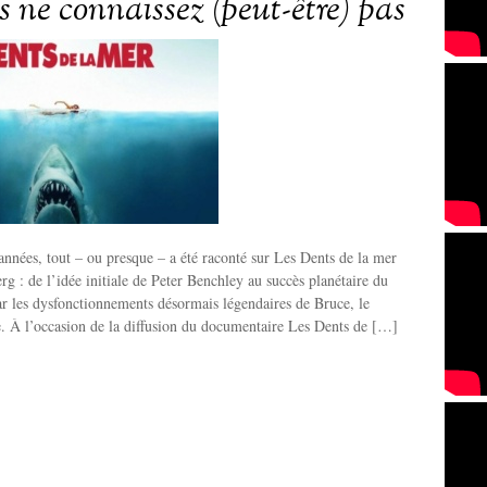
s ne connaissez (peut-être) pas
années, tout – ou presque – a été raconté sur Les Dents de la mer
rg : de l’idée initiale de Peter Benchley au succès planétaire du
ar les dysfonctionnements désormais légendaires de Bruce, le
. À l’occasion de la diffusion du documentaire Les Dents de […]