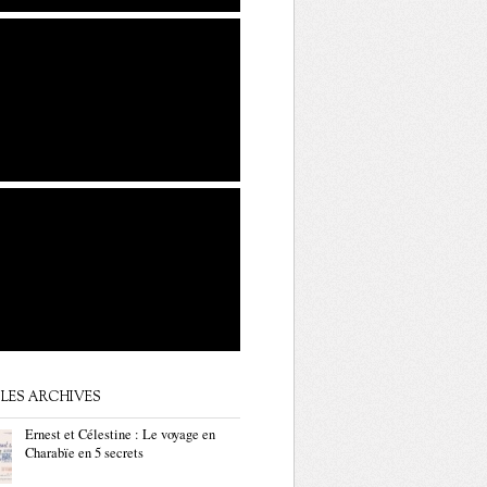
LES ARCHIVES
Ernest et Célestine : Le voyage en
Charabïe en 5 secrets