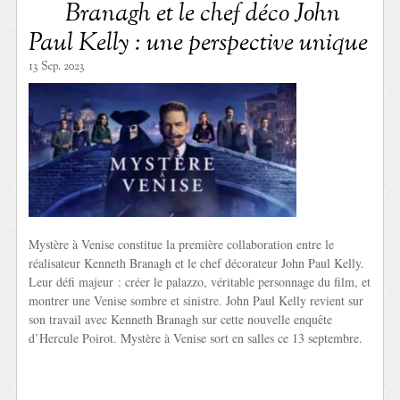
Branagh et le chef déco John
Paul Kelly : une perspective unique
13 Sep. 2023
Mystère à Venise constitue la première collaboration entre le
réalisateur Kenneth Branagh et le chef décorateur John Paul Kelly.
Leur défi majeur : créer le palazzo, véritable personnage du film, et
montrer une Venise sombre et sinistre. John Paul Kelly revient sur
son travail avec Kenneth Branagh sur cette nouvelle enquête
d’Hercule Poirot. Mystère à Venise sort en salles ce 13 septembre.