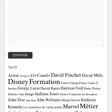
TAGS
David Fincher
Canal+
David Mills
Acteur
BTS
Avengers
Disney
Formation
Forrest Gump
Fémis
Game of
George Lucas
Harrison Ford
Harold Ramis
Harry Potter
thrones
Indiana Jones
image
Histoire vraie
James Cameron
Jim Broadbent
John Doe
John Williams
Kathleen
Julian Glover
John Hurt
Métier
Marvel
Kennedy
Les aventuriers de l’arche perdue