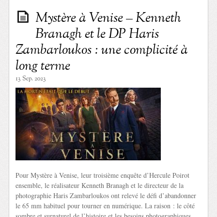
Mystère à Venise – Kenneth
Branagh et le DP Haris
Zambarloukos : une complicité à
long terme
13 Sep. 2023
Pour Mystère à Venise, leur troisième enquête d’Hercule Poirot
ensemble, le réalisateur Kenneth Branagh et le directeur de la
photographie Haris Zambarloukos ont relevé le défi d’abandonner
le 65 mm habituel pour tourner en numérique. La raison : le côté
sombre et surnaturel de l’histoire et les besoins photographiques