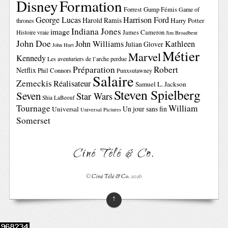
Disney
Formation
Forrest Gump
Fémis
Game of
George Lucas
Harrison Ford
Harold Ramis
Harry Potter
thrones
Indiana Jones
image
Histoire vraie
James Cameron
Jim Broadbent
John Doe
John Williams
Kathleen
Julian Glover
John Hurt
Métier
Marvel
Kennedy
Les aventuriers de l’arche perdue
Préparation
Robert
Netflix
Phil Connors
Punxsutawney
Salaire
Zemeckis
Réalisateur
Samuel L. Jackson
Steven Spielberg
Seven
Star Wars
Shia LaBeouf
Tournage
William
Un jour sans fin
Universal
Universal Pictures
Somerset
Ciné Télé & Co.
©
Ciné Télé & Co.
2026
↑