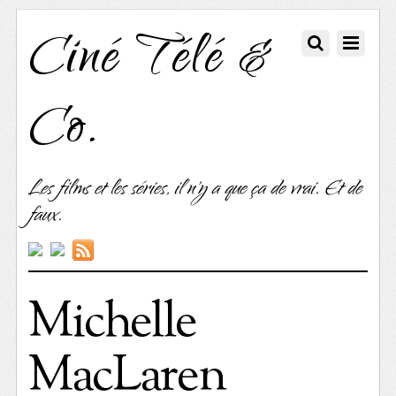
Ciné Télé &
Co.
Les films et les séries, il n'y a que ça de vrai. Et de
faux.
Michelle
MacLaren