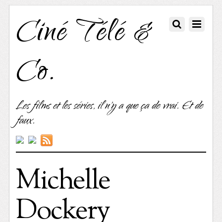
Ciné Télé &
Co.
Les films et les séries, il n'y a que ça de vrai. Et de
faux.
Michelle
Dockery