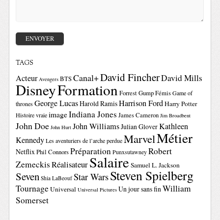
TAGS
David Fincher
Canal+
David Mills
Acteur
BTS
Avengers
Disney
Formation
Forrest Gump
Fémis
Game of
George Lucas
Harrison Ford
Harold Ramis
Harry Potter
thrones
Indiana Jones
image
Histoire vraie
James Cameron
Jim Broadbent
John Doe
John Williams
Kathleen
Julian Glover
John Hurt
Métier
Marvel
Kennedy
Les aventuriers de l’arche perdue
Préparation
Robert
Netflix
Phil Connors
Punxsutawney
Salaire
Zemeckis
Réalisateur
Samuel L. Jackson
Steven Spielberg
Seven
Star Wars
Shia LaBeouf
Tournage
William
Un jour sans fin
Universal
Universal Pictures
Somerset