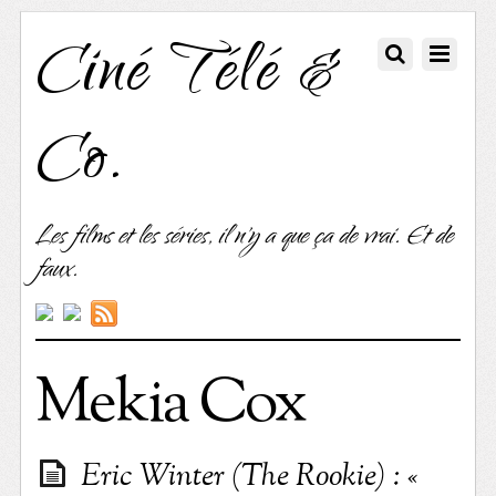
Ciné Télé &
Co.
Les films et les séries, il n'y a que ça de vrai. Et de
faux.
Mekia Cox
Eric Winter (The Rookie) : «