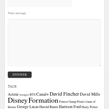
Votre message
TAGS
David Fincher
Canal+
David Mills
Acteur
BTS
Avengers
Disney
Formation
Forrest Gump
Fémis
Game of
George Lucas
Harrison Ford
Harold Ramis
Harry Potter
thrones