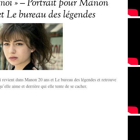
moi » – Portrait pour Manon
et Le bureau des légendes
 revient dans Manon 20 ans et Le bureau des légendes et retrouve
’elle aime et derrière qui elle tente de se cacher.