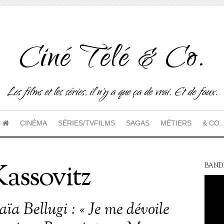
Ciné Télé & Co.
Les films et les séries, il n'y a que ça de vrai. Et de faux.
CINÉMA
SÉRIES/TVFILMS
SAGAS
MÉTIERS
& CO.
assovitz
BAND
ïa Bellugi : « Je me dévoile