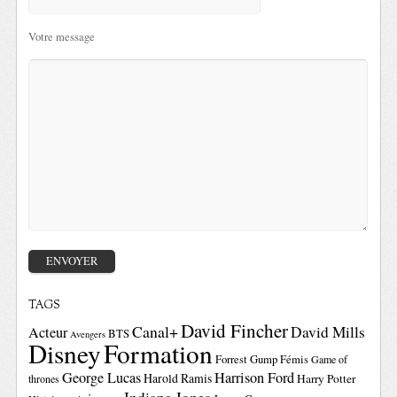
Votre message
TAGS
David Fincher
Canal+
David Mills
Acteur
BTS
Avengers
Disney
Formation
Forrest Gump
Fémis
Game of
George Lucas
Harrison Ford
Harold Ramis
Harry Potter
thrones