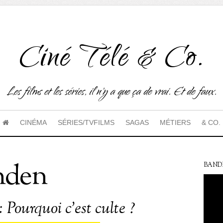
Ciné Télé & Co.
Les films et les séries, il n'y a que ça de vrai. Et de faux.
CINÉMA
SÉRIES/TVFILMS
SAGAS
MÉTIERS
& CO.
nden
BAND
 Pourquoi c’est culte ?