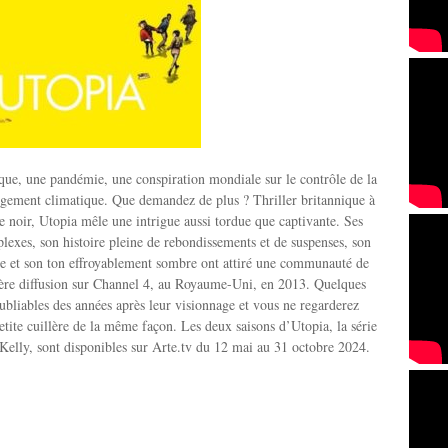
ue, une pandémie, une conspiration mondiale sur le contrôle de la
angement climatique. Que demandez de plus ? Thriller britannique à
 noir, Utopia mêle une intrigue aussi tordue que captivante. Ses
exes, son histoire pleine de rebondissements et de suspenses, son
ue et son ton effroyablement sombre ont attiré une communauté de
ière diffusion sur Channel 4, au Royaume-Uni, en 2013. Quelques
oubliables des années après leur visionnage et vous ne regarderez
etite cuillère de la même façon. Les deux saisons d’Utopia, la série
Kelly, sont disponibles sur Arte.tv du 12 mai au 31 octobre 2024.