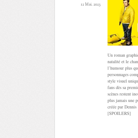
12 Mai. 2023
Un roman graphiq
natalité et le ch
l’humour plus que
personnages compl
style visuel uniq
fans dès sa prem
scènes restent in
plus jamais une p
créée par Dennis 
[SPOILERS]