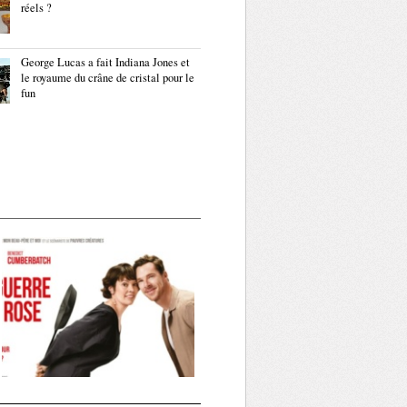
réels ?
George Lucas a fait Indiana Jones et
le royaume du crâne de cristal pour le
fun