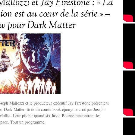
allozzi et Jay Firestone : « La
on est au cœur de la série » –
ew pour Dark Matter
eph Mallozzi et le producteur exécutif Jay Firestone présentent
ie, Dark Matter, tirée du comic book éponyme créé par Joseph
Mullie. Leur pitch : quand six Jason Bourne rencontrent les
space. Tout un programme.