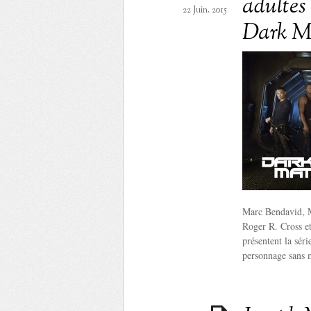
adultes 
22 Juin. 2015
Dark M
Marc Bendavid, M
Roger R. Cross et
présentent la séri
personnage sans 