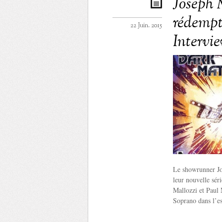
Joseph M
rédempti
22 Juin. 2015
Intervi
Le showrunner Jos
leur nouvelle sér
Mallozzi et Paul 
Soprano dans l’e