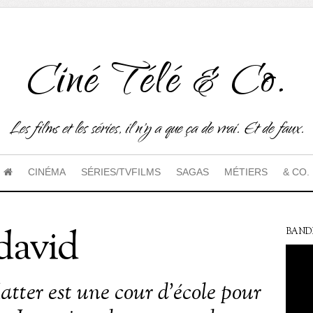
Ciné Télé & Co.
Les films et les séries, il n'y a que ça de vrai. Et de faux.
CINÉMA
SÉRIES/TVFILMS
SAGAS
MÉTIERS
& CO.
david
BAND
tter est une cour d’école pour