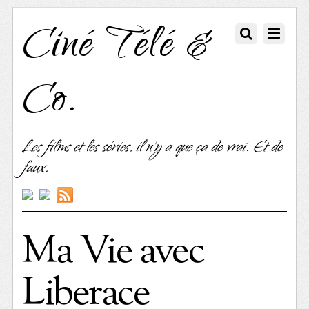
Ciné Télé &
Co.
Les films et les séries, il n'y a que ça de vrai. Et de
faux.
Ma Vie avec
Liberace