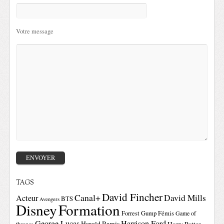
Votre message
TAGS
David Fincher
Canal+
David Mills
Acteur
BTS
Avengers
Disney
Formation
Forrest Gump
Fémis
Game of
George Lucas
Harrison Ford
Harold Ramis