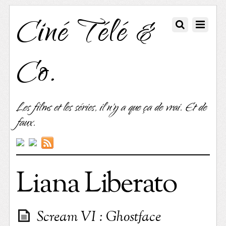
Ciné Télé &
Co.
Les films et les séries, il n'y a que ça de vrai. Et de
faux.
Liana Liberato
Scream VI : Ghostface