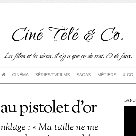
Ciné Télé & Co.
Les films et les séries, il n'y a que ça de vrai. Et de faux.
CINÉMA
SÉRIES/TVFILMS
SAGAS
MÉTIERS
& CO.
u pistolet d’or
BAND
inklage : « Ma taille ne me