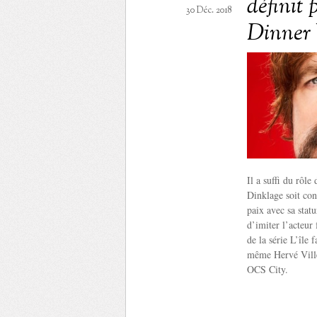
définit
30 Déc. 2018
Dinner
Il a suffi du rôl
Dinklage soit con
paix avec sa stat
d’imiter l’acteur 
de la série L’île
même Hervé Ville
OCS City.