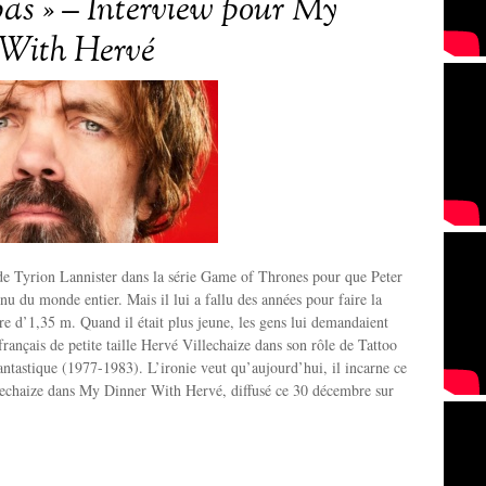
 pas » – Interview pour My
 With Hervé
e de Tyrion Lannister dans la série Game of Thrones pour que Peter
nu du monde entier. Mais il lui a fallu des années pour faire la
ure d’1,35 m. Quand il était plus jeune, les gens lui demandaient
français de petite taille Hervé Villechaize dans son rôle de Tattoo
 fantastique (1977-1983). L’ironie veut qu’aujourd’hui, il incarne ce
chaize dans My Dinner With Hervé, diffusé ce 30 décembre sur