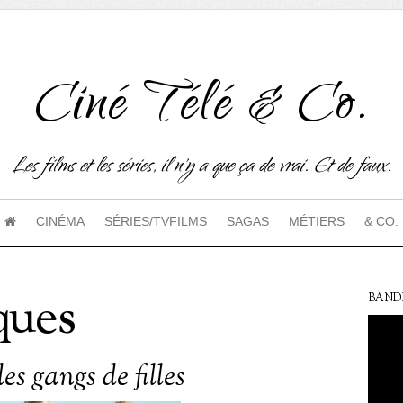
Ciné Télé & Co.
Les films et les séries, il n'y a que ça de vrai. Et de faux.
CINÉMA
SÉRIES/TVFILMS
SAGAS
MÉTIERS
& CO.
ques
BAND
es gangs de filles