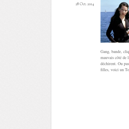
28 Oct. 2014
Gang, bande, cliq
mauvais côté de l
déchirent. Ou pas
filles, voici un T