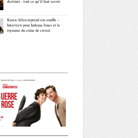
destinée : tout ce qu’il faut savoir
Karen Allen reprend son souffle –
Interview pour Indiana Jones et le
royaume du crâne de cristal