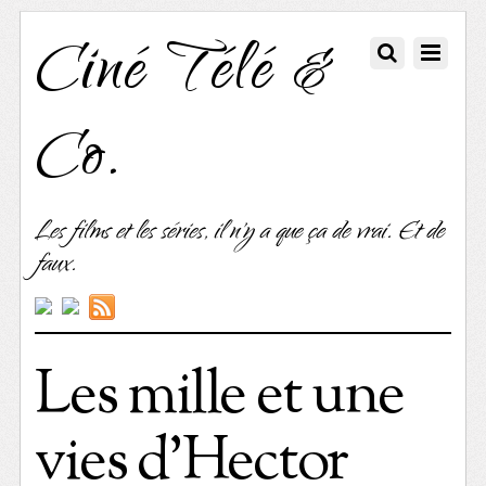
Ciné Télé &
Co.
Les films et les séries, il n'y a que ça de vrai. Et de
faux.
Les mille et une
vies d’Hector