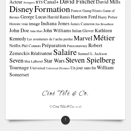
David Fincher
Canal+
David Mills
Acteur
BTS
Avengers
Disney
Formation
Forrest Gump
Fémis
Game of
George Lucas
Harrison Ford
Harold Ramis
Harry Potter
thrones
Indiana Jones
image
Histoire vraie
James Cameron
Jim Broadbent
John Doe
John Williams
Kathleen
Julian Glover
John Hurt
Métier
Marvel
Kennedy
Les aventuriers de l’arche perdue
Préparation
Robert
Netflix
Phil Connors
Punxsutawney
Salaire
Zemeckis
Réalisateur
Samuel L. Jackson
Steven Spielberg
Seven
Star Wars
Shia LaBeouf
Tournage
William
Un jour sans fin
Universal
Universal Pictures
Somerset
Ciné Télé & Co.
©
Ciné Télé & Co.
2026
↑