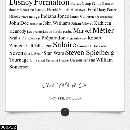
Disney
Formation
Forrest Gump
Fémis
Game of
George Lucas
Harrison Ford
Harold Ramis
Harry Potter
thrones
Indiana Jones
image
Histoire vraie
James Cameron
Jim Broadbent
John Doe
John Williams
Kathleen
Julian Glover
John Hurt
Métier
Marvel
Kennedy
Les aventuriers de l’arche perdue
Préparation
Robert
Netflix
Phil Connors
Punxsutawney
Salaire
Zemeckis
Réalisateur
Samuel L. Jackson
Steven Spielberg
Seven
Star Wars
Shia LaBeouf
Tournage
William
Un jour sans fin
Universal
Universal Pictures
Somerset
Ciné Télé & Co.
©
Ciné Télé & Co.
2026
↑