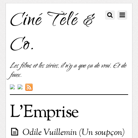
Ciné Télé &
Co.
Les films et les séries, il n'y a que ça de vrai. Et de
faux.
L’Emprise
Odile Vuillemin (Un soupçon)