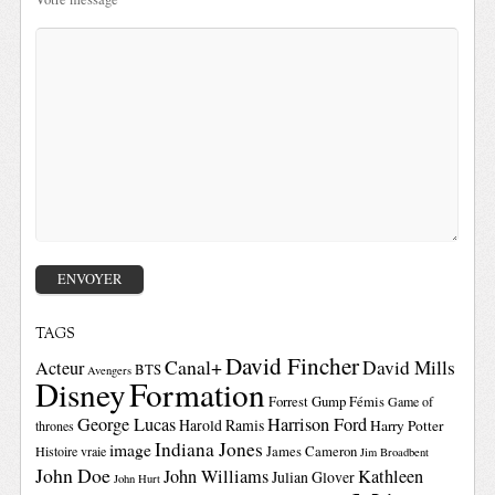
TAGS
David Fincher
Canal+
David Mills
Acteur
BTS
Avengers
Disney
Formation
Forrest Gump
Fémis
Game of
George Lucas
Harrison Ford
Harold Ramis
Harry Potter
thrones
Indiana Jones
image
Histoire vraie
James Cameron
Jim Broadbent
John Doe
John Williams
Kathleen
Julian Glover
John Hurt