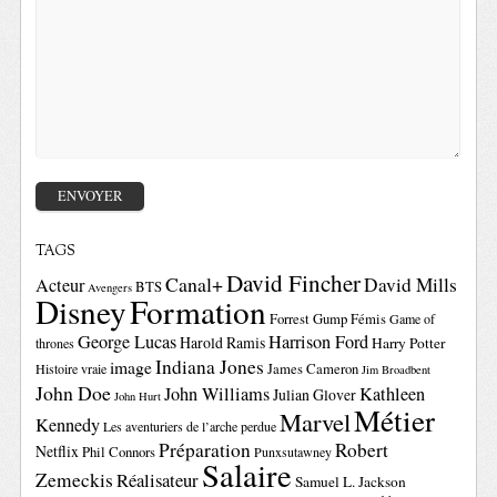
TAGS
David Fincher
Canal+
David Mills
Acteur
BTS
Avengers
Disney
Formation
Forrest Gump
Fémis
Game of
George Lucas
Harrison Ford
Harold Ramis
Harry Potter
thrones
Indiana Jones
image
Histoire vraie
James Cameron
Jim Broadbent
John Doe
John Williams
Kathleen
Julian Glover
John Hurt
Métier
Marvel
Kennedy
Les aventuriers de l’arche perdue
Préparation
Robert
Netflix
Phil Connors
Punxsutawney
Salaire
Zemeckis
Réalisateur
Samuel L. Jackson