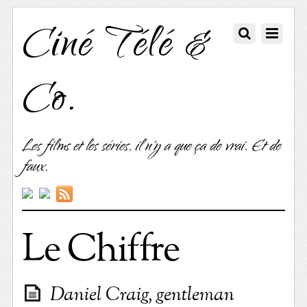
Ciné Télé &
Co.
Les films et les séries, il n'y a que ça de vrai. Et de
faux.
Le Chiffre
Daniel Craig, gentleman