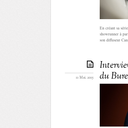
En créant sa séri
showrunner à part
son diffuseur Can
Intervi
du Bure
11 Mai. 2015