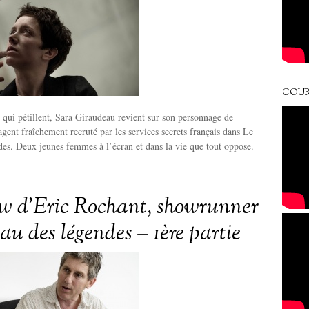
COUR
qui pétillent, Sara Giraudeau revient sur son personnage de
gent fraîchement recruté par les services secrets français dans Le
es. Deux jeunes femmes à l’écran et dans la vie que tout oppose.
ew d’Eric Rochant, showrunner
au des légendes – 1ère partie