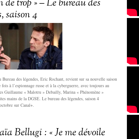
n de trop » – Le bureau des
, saison 4
Bureau des légendes, Eric Rochant, revient sur sa nouvelle saison
e fois à l’espionnage russe et à la cyberguerre, avec toujours au
gues Guillaume « Malotru » Debailly, Marina « Phénomène »
tites mains de la DGSE. Le bureau des légendes, saison 4
ctobre sur Canal+.
ïa Bellugi : « Je me dévoile