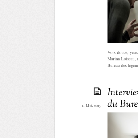
Voix douce, yeux 
Marina Loiseau, a
Bureau des légend
Intervi
du Bure
11 Mai. 2015