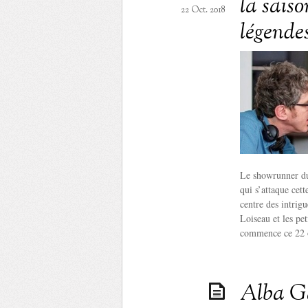
la saiso
22 Oct. 2018
légendes
Le showrunner du 
qui s’attaque cett
centre des intri
Loiseau et les pe
commence ce 22 o
Alba Ga