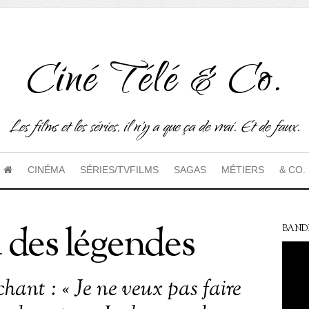
Ciné Télé & Co.
Les films et les séries, il n'y a que ça de vrai. Et de faux.
CINÉMA
SÉRIES/TVFILMS
SAGAS
MÉTIERS
& CO.
 des légendes
BAND
hant : « Je ne veux pas faire