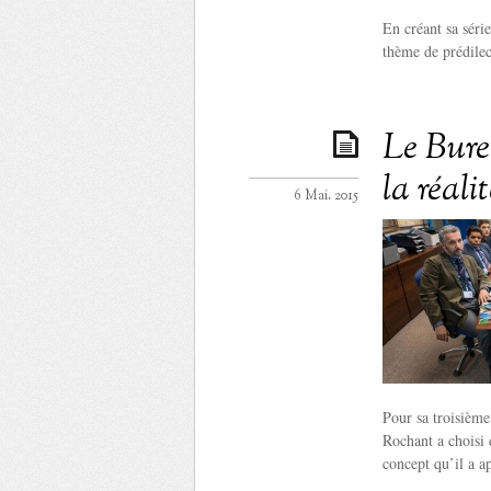
En créant sa séri
thème de prédilec
Le Burea
la réalit
6 Mai. 2015
Pour sa troisième
Rochant a choisi d
concept qu’il a a