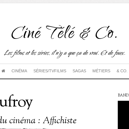
Ciné Télé & Co.
Les films et les séries, il n'y a que ça de vrai. Et de faux.
CINÉMA
SÉRIES/TVFILMS
SAGAS
MÉTIERS
& CO.
ufroy
BAND
du cinéma : Affichiste