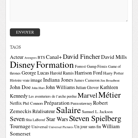
TAGS
David Fincher
Canal+
David Mills
Acteur
BTS
Avengers
Disney
Formation
Forrest Gump
Fémis
Game of
George Lucas
Harrison Ford
Harold Ramis
Harry Potter
thrones
Indiana Jones
image
Histoire vraie
James Cameron
Jim Broadbent
John Doe
John Williams
Kathleen
Julian Glover
John Hurt
Métier
Marvel
Kennedy
Les aventuriers de l’arche perdue
Préparation
Robert
Netflix
Phil Connors
Punxsutawney
Salaire
Zemeckis
Réalisateur
Samuel L. Jackson
Steven Spielberg
Seven
Star Wars
Shia LaBeouf
Tournage
William
Un jour sans fin
Universal
Universal Pictures
Somerset