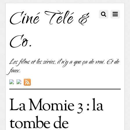
Ciné Télé &
Co.
Les films et les séries, il n'y a que ça de vrai. Et de
faux.
La Momie 3 : la
tombe de