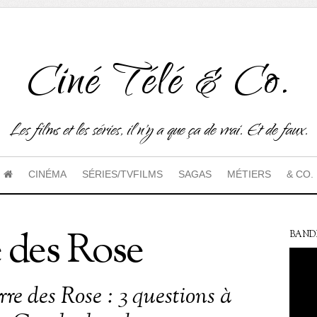
Ciné Télé & Co.
Les films et les séries, il n'y a que ça de vrai. Et de faux.
CINÉMA
SÉRIES/TVFILMS
SAGAS
MÉTIERS
& CO.
 des Rose
BAND
re des Rose : 3 questions à